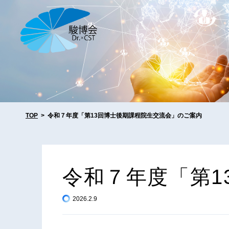
TOP
令和７年度「第13回博士後期課程院生交流会」のご案内
令
和
７
年
度
「
第
1
2026.2.9