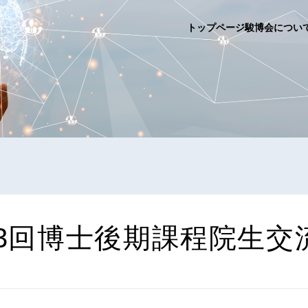
トップページ
駿博会につい
3
回
博
士
後
期
課
程
院
生
交