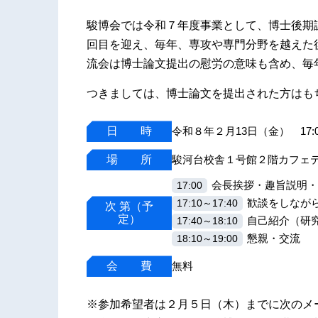
駿博会では令和７年度事業として、博士後期
回目を迎え、毎年、専攻や専門分野を越えた
流会は博士論文提出の慰労の意味も含め、毎
つきましては、博士論文を提出された方はも
日 時
令和８年２月13日（金） 17:0
場 所
駿河台校舎１号館２階カフェ
会長挨拶・趣旨説明・
17:00
歓談をしなが
17:10～17:40
次 第（予
定）
自己紹介（研
17:40～18:10
懇親・交流
18:10～19:00
会 費
無料
※参加希望者は２月５日（木）までに次のメ