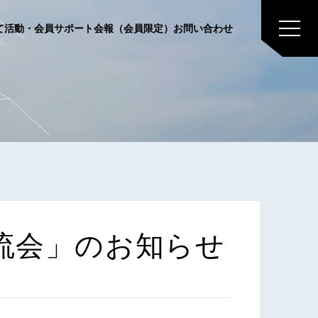
て
活動・会員サポート
会報（会員限定）
お問い合わせ
流
会
」
の
お
知
ら
せ