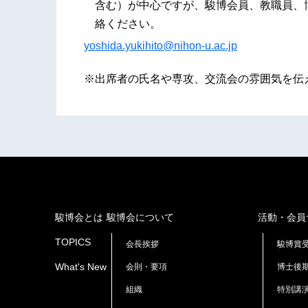
含む）が中心ですが、駿博会員、教職員、
絡ください。
yoshida.yukihito@nihon-u.ac.jp
※出席者の氏名や専攻、交流会の雰囲気を伝
駿博会とは
駿博会について
活動・会員
TOPICS
会長挨拶
駿博賞
What's New
会則・要項
博士後
組織
特別講